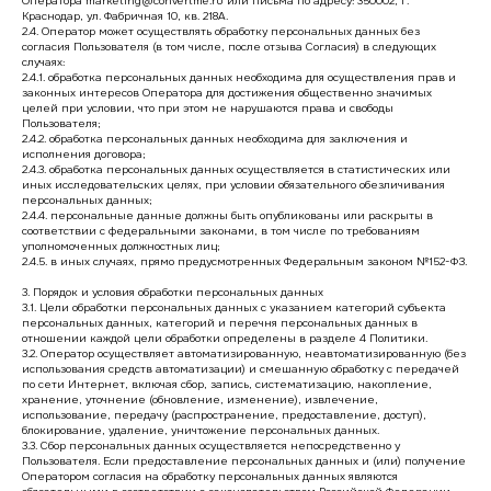
Оператора marketing@convertme.ru или письма по адресу: 350002, г.
Краснодар, ул. Фабричная 10, кв. 218А.
2.4. Оператор может осуществлять обработку персональных данных без
согласия Пользователя (в том числе, после отзыва Согласия) в следующих
случаях:
2.4.1. обработка персональных данных необходима для осуществления прав и
законных интересов Оператора для достижения общественно значимых
целей при условии, что при этом не нарушаются права и свободы
Пользователя;
2.4.2. обработка персональных данных необходима для заключения и
исполнения договора;
2.4.3. обработка персональных данных осуществляется в статистических или
иных исследовательских целях, при условии обязательного обезличивания
персональных данных;
2.4.4. персональные данные должны быть опубликованы или раскрыты в
соответствии с федеральными законами, в том числе по требованиям
уполномоченных должностных лиц;
2.4.5. в иных случаях, прямо предусмотренных Федеральным законом №152-ФЗ.
3. Порядок и условия обработки персональных данных
3.1. Цели обработки персональных данных с указанием категорий субъекта
персональных данных, категорий и перечня персональных данных в
отношении каждой цели обработки определены в разделе 4 Политики.
3.2. Оператор осуществляет автоматизированную, неавтоматизированную (без
использования средств автоматизации) и смешанную обработку с передачей
по сети Интернет, включая сбор, запись, систематизацию, накопление,
хранение, уточнение (обновление, изменение), извлечение,
использование, передачу (распространение, предоставление, доступ),
блокирование, удаление, уничтожение персональных данных.
3.3. Сбор персональных данных осуществляется непосредственно у
Пользователя. Если предоставление персональных данных и (или) получение
Оператором согласия на обработку персональных данных являются