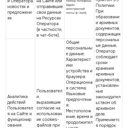
и Оператора,
на Сайте или
Номер телефона;
Адрес
Политики.
новостях и
отправившие
электронной
При
предложени
свои данные
почты (e-mail).
образовани
ях
на Ресурсах
и архивных
Оператора
документов,
(в частности,
содержащих
в чат-боте).
персональн
Общие
ые данные,
персональны
Оператор
е данные:
соблюдает
Характерист
сроки
ики
хранения
устройства и
архивных
браузера;
документов,
Операционна
установлен
я система;
Пользовател
ные
Языковые
Аналитика
и,
законодател
предпочтени
действий
выразившие
ьством об
я;
Пользовател
согласие на
архивном
Местополож
я на Сайте и
использован
деле.
ение, время и
функционир
ие cookies-
Применяетс
продолжител
ования
файлов при
я порядок