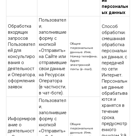
ия
персональн
ых данных
Пользовател
Обработка
и,
Способ
входящих
заполнившие
обработки:
запросов
форму с
смешанная
Пользовател
кнопкой
Общие
обработка
персональные
ей для
«Отправить»
персональн
данные: Имя;
консультиро
на Сайте или
ых данных, с
Номер телефона;
Адрес
вания о
отправившие
передачей
электронной
деятельност
свои данные
по сети
почты (e-mail).
и Оператора,
на Ресурсах
Интернет.
оформления
Оператора
Персональн
заявок
(в частности,
ые данные
в чат-боте).
обрабатыва
ются и
Пользовател
хранятся в
и,
течение
заполнившие
срока,
Информиров
форму с
предусмотр
ание о
кнопкой
Общие
персональные
енного
деятельност
«Отправить»
данные: Имя;
пунктом 3.9