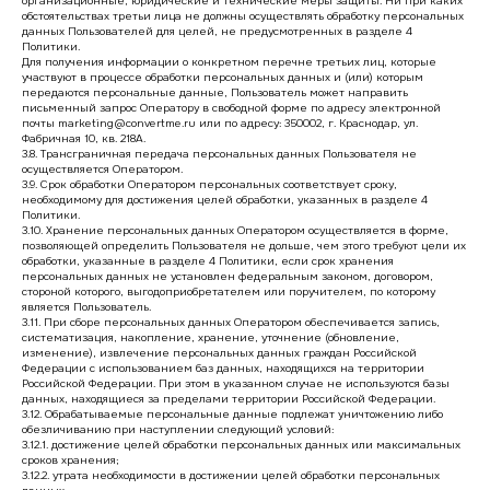
организационные, юридические и технические меры защиты. Ни при каких
обстоятельствах третьи лица не должны осуществлять обработку персональных
данных Пользователей для целей, не предусмотренных в разделе 4
Политики.
Для получения информации о конкретном перечне третьих лиц, которые
участвуют в процессе обработки персональных данных и (или) которым
передаются персональные данные, Пользователь может направить
письменный запрос Оператору в свободной форме по адресу электронной
почты marketing@convertme.ru или по адресу: 350002, г. Краснодар, ул.
Фабричная 10, кв. 218А.
3.8. Трансграничная передача персональных данных Пользователя не
осуществляется Оператором.
3.9. Срок обработки Оператором персональных соответствует сроку,
необходимому для достижения целей обработки, указанных в разделе 4
Политики.
3.10. Хранение персональных данных Оператором осуществляется в форме,
позволяющей определить Пользователя не дольше, чем этого требуют цели их
обработки, указанные в разделе 4 Политики, если срок хранения
персональных данных не установлен федеральным законом, договором,
стороной которого, выгодоприобретателем или поручителем, по которому
является Пользователь.
3.11. При сборе персональных данных Оператором обеспечивается запись,
систематизация, накопление, хранение, уточнение (обновление,
изменение), извлечение персональных данных граждан Российской
Федерации с использованием баз данных, находящихся на территории
Российской Федерации. При этом в указанном случае не используются базы
данных, находящиеся за пределами территории Российской Федерации.
3.12. Обрабатываемые персональные данные подлежат уничтожению либо
обезличиванию при наступлении следующий условий:
3.12.1. достижение целей обработки персональных данных или максимальных
сроков хранения;
3.12.2. утрата необходимости в достижении целей обработки персональных