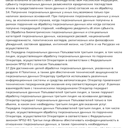
обязательными в соответствии с законодательством Российской Федерации,
субъекту персональных данных разъясняются юридические последствия
отказа в предоставлении таких данных и (или) согласия на их обработку.
3.4. Получение персональных данных у иных лиц возможно только при
наличии законных оснований. При получении персональных данных у иных
лиц, за исключением случаев, когда персональные данные получены в
рамках поручения на обработку персональных данных или когда согласие
получено передающей стороной, необходимо уведомить об этом субъекта.
3.5. Обработка биометрических персональных данных и специальных
категорий персональных данных, касающихся расовой, национальной
принадлежности, политических взглядов, религиозных или философских
убеждений, состояния здоровья, интимной жизни, на Сайте и на Ресурсах не
осуществляется.
3.6. Передача персональных данных Пользователя третьим лицам, в том числе
лицам, осуществляющим обработку персональных данных по поручению
Оператора, осуществляется Оператором в соответствии с Федеральным
законом №152-ФЗ с согласия Пользователя.
3.7. Для достижения целей обработки персональных данных, указанных в
разделе 4 Политики, а также для обеспечения технической защищенности
персональных данных Оператору требуется использовать различные
информационные системы и средства автоматизации. Оператор привлекает
технических посредников для оказания ему соответствующих услуг. В рамках
взаимодействия с техническими посредниками Оператор передает
персональные данные Пользователей третьим лицам, а также поручает
обработку персональных данных третьим лицам на основании договора.
Оператор передает персональные данные Пользователей только в том
объеме, в каком они необходимы третьим лицам для оказания услуг.
Передача персональных данных Пользователей третьим лицам, в том числе
лицам, осуществляющим обработку персональных данных по поручению
Оператора, осуществляется Оператором в соответствии с Федеральным
законом №152-ФЗ. Третьи лица обязаны обеспечивать конфиденциальность в
отношении персональных данных, а также принимать необходимые