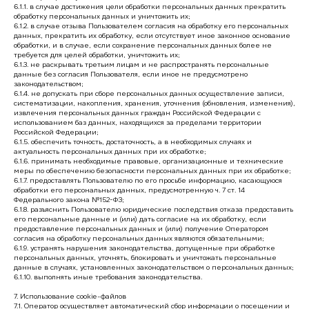
6.1.1. в случае достижения цели обработки персональных данных прекратить
обработку персональных данных и уничтожить их;
6.1.2. в случае отзыва Пользователем согласия на обработку его персональных
данных, прекратить их обработку, если отсутствует иное законное основание
обработки, и в случае, если сохранение персональных данных более не
требуется для целей обработки, уничтожить их;
6.1.3. не раскрывать третьим лицам и не распространять персональные
данные без согласия Пользователя, если иное не предусмотрено
законодательством;
6.1.4. не допускать при сборе персональных данных осуществление записи,
систематизации, накопления, хранения, уточнения (обновления, изменения),
извлечения персональных данных граждан Российской Федерации с
использованием баз данных, находящихся за пределами территории
Российской Федерации;
6.1.5. обеспечить точность, достаточность, а в необходимых случаях и
актуальность персональных данных при их обработке;
6.1.6. принимать необходимые правовые, организационные и технические
меры по обеспечению безопасности персональных данных при их обработке;
6.1.7. предоставлять Пользователю по его просьбе информацию, касающуюся
обработки его персональных данных, предусмотренную ч. 7 ст. 14
Федерального закона №152-ФЗ;
6.1.8. разъяснить Пользователю юридические последствия отказа предоставить
его персональные данные и (или) дать согласие на их обработку, если
предоставление персональных данных и (или) получение Оператором
согласия на обработку персональных данных являются обязательными;
6.1.9. устранять нарушения законодательства, допущенные при обработке
персональных данных, уточнять, блокировать и уничтожать персональные
данные в случаях, установленных законодательством о персональных данных;
6.1.10. выполнять иные требования законодательства.
7. Использование cookie-файлов
7.1. Оператор осуществляет автоматический сбор информации о посещении и