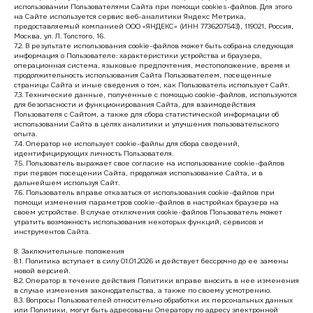
использовании Пользователями Сайта при помощи cookies-файлов. Для этого
на Сайте используется сервис веб-аналитики Яндекс Метрика,
предоставляемый компанией ООО «ЯНДЕКС» (ИНН 7736207543), 119021, Россия,
Москва, ул. Л. Толстого, 16.
7.2. В результате использования cookie-файлов может быть собрана следующая
информация о Пользователе: характеристики устройства и браузера,
операционная система, языковые предпочтения, местоположение, время и
продолжительность использования Сайта Пользователем, посещенные
страницы Сайта и иные сведения о том, как Пользователь использует Сайт.
7.3. Технические данные, полученные с помощью cookie-файлов, используются
для безопасности и функционирования Сайта, для взаимодействия
Пользователя с Сайтом, а также для сбора статистической информации об
использовании Сайта в целях аналитики и улучшения пользовательского
опыта.
7.4. Оператор не использует cookie-файлы для сбора сведений,
идентифицирующих личность Пользователя.
7.5. Пользователь выражает свое согласие на использование cookie-файлов
при первом посещении Сайта, продолжая использование Сайта, и в
дальнейшем используя Сайт.
7.6. Пользователь вправе отказаться от использования cookie-файлов при
помощи изменения параметров cookie-файлов в настройках браузера на
своем устройстве. В случае отключения cookie-файлов Пользователь может
утратить возможность использования некоторых функций, сервисов и
инструментов Сайта.
8. Заключительные положения
8.1. Политика вступает в силу 01.01.2026 и действует бессрочно до ее замены
новой версией.
8.2. Оператор в течение действия Политики вправе вносить в нее изменения
в случае изменения законодательства, а также по своему усмотрению.
8.3. Вопросы Пользователей относительно обработки их персональных данных
или Политики, могут быть адресованы Оператору по адресу электронной