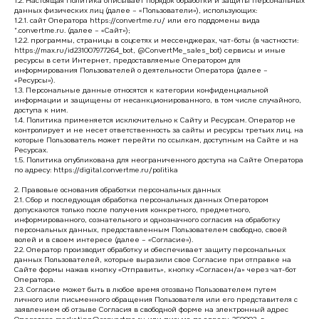
1.2. Настоящая Политика описывает порядок обработки и защиты персональных
данных физических лиц (далее – «Пользователи»), использующих:
1.2.1. сайт Оператора https://convertme.ru/ или его поддомены вида
*.convertme.ru. (далее – «Сайт»);
1.2.2. программы, страницы в соцсетях и мессенджерах, чат-боты (в частности:
https://max.ru/id231007977264_bot, @ConvertMe_sales_bot) сервисы и иные
ресурсы в сети Интернет, предоставляемые Оператором для
информирования Пользователей о деятельности Оператора (далее –
«Ресурсы»).
1.3. Персональные данные относятся к категории конфиденциальной
информации и защищены от несанкционированного, в том числе случайного,
доступа к ним.
1.4. Политика применяется исключительно к Сайту и Ресурсам. Оператор не
контролирует и не несет ответственность за сайты и ресурсы третьих лиц, на
которые Пользователь может перейти по ссылкам, доступным на Сайте и на
Ресурсах.
1.5. Политика опубликована для неограниченного доступа на Сайте Оператора
по адресу: https://digital.convertme.ru/politika
2. Правовые основания обработки персональных данных
2.1. Сбор и последующая обработка персональных данных Оператором
допускаются только после получения конкретного, предметного,
информированного, сознательного и однозначного согласия на обработку
персональных данных, предоставленным Пользователем свободно, своей
волей и в своем интересе (далее – «Согласие»).
2.2. Оператор производит обработку и обеспечивает защиту персональных
данных Пользователей, которые выразили свое Согласие при отправке на
Сайте формы нажав кнопку «Отправить», кнопку «Согласен/а» через чат-бот
Оператора.
2.3. Согласие может быть в любое время отозвано Пользователем путем
личного или письменного обращения Пользователя или его представителя с
заявлением об отзыве Согласия в свободной форме на электронный адрес