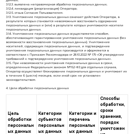
данных;
3.12.3. выявлена неправомерная обработка персональных данных;
3.12.4. ликвидация (реорганизация) Оператора;
3.12.5. отзыв Согласия Пользователем.
3.13. Уничтожение персональных данных означает действия Оператора, в
результате которых становится невозможным восстановить содержание
персональных данных и (или) в результате которых уничтожаются носители
персональных данных.
3.14. Уничтожение персональных данных осуществляется способом,
обеспечивающим гарантированное уничтожение персональных данных (без
возможности восстановления персональных данных). Уничтожение
носителей, содержащих персональные данные, и подтверждение
уничтожения персональных данных производится и оформляется в
соответствии с Приказом Роскомнадзора от 28.10.2022 № 179 «Об утверждении
требований к подтверждению уничтожения персональных данных».
3.15. При невозможности уничтожения персональных данных в сроки,
определенные Федеральным законом №152-ФЗ для отдельных случаев,
Оператор осуществляет блокирование персональных данных и уничтожает их
в течение 6 (шести) месяцев, если иной срок не установлен
законодательством.
4. Цели обработки персональных данных
Способы
обработки,
сроки
Цель
Категории
Категории и
хранения,
обработки
субъектов
перечень
порядок
персональн
персональн
персональн
уничтожен
ых данных
ых данных
ых данных